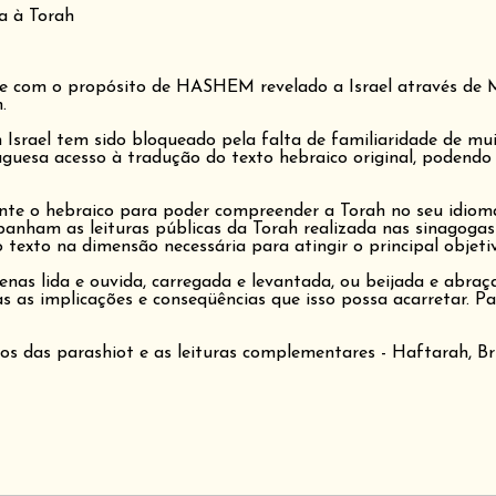
a à Torah
e com o propósito de HASHEM revelado a Israel através de M
.
srael tem sido bloqueado pela falta de familiaridade de mui
tuguesa acesso à tradução do texto hebraico original, podendo
te o hebraico para poder compreender a Torah no seu idioma o
nham as leituras públicas da Torah realizada nas sinagogas
exto na dimensão necessária para atingir o principal objetiv
penas lida e ouvida, carregada e levantada, ou beijada e abra
 as implicações e conseqüências que isso possa acarretar. Pa
tos das parashiot e as leituras complementares - Haftarah, Br