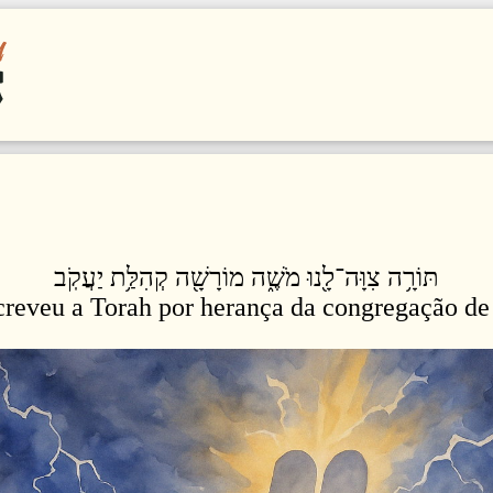
תּוֹרָ֥ה צִוָּה־לָ֖נוּ מֹשֶׁ֑ה מוֹרָשָׁ֖ה קְהִלַּ֥ת יַעֲקֹֽב
reveu a Torah por herança da congregação de