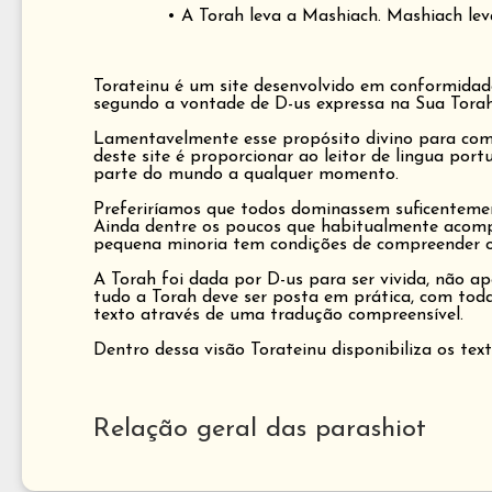
• A Torah leva a Mashiach. Mashiach lev
Torateinu é um site desenvolvido em conformidad
segundo a vontade de D-us expressa na Sua Torah
Lamentavelmente esse propósito divino para com I
deste site é proporcionar ao leitor de lingua por
parte do mundo a qualquer momento.
Preferiríamos que todos dominassem suficentemen
Ainda dentre os poucos que habitualmente acompa
pequena minoria tem condições de compreender o t
A Torah foi dada por D-us para ser vivida, não a
tudo a Torah deve ser posta em prática, com todas
texto através de uma tradução compreensível.
Dentro dessa visão Torateinu disponibiliza os tex
Relação geral das parashiot