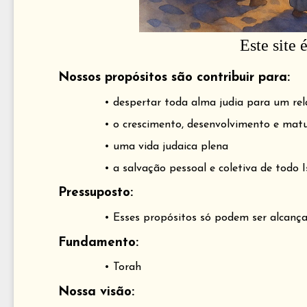
Este site 
Nossos propósitos são contribuir para:
• despertar toda alma judia para um rel
• o crescimento, desenvolvimento e matu
• uma vida judaica plena
• a salvação pessoal e coletiva de todo I
Pressuposto:
• Esses propósitos só podem ser alcan
Fundamento:
• Torah
Nossa visão: